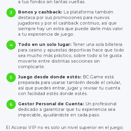
a tus fondos sin tantas vueltas.
Bonos y cashback:
La plataforma también
destaca por sus promociones para nuevos
jugadores y por el cashback continuo, así que
siempre hay un extra que puede darle más valor
a tu experiencia de juego.
Todo en un solo lugar:
Tener una sola billetera
para casino y apuestas deportivas hace que todo
sea mucho más práctico, sobre todo si te gusta
moverte entre distintas secciones sin
complicarte.
Juego desde donde estés:
BC.Game está
preparada para usarse también desde el celular,
así que puedes entrar, jugar y revisar tu cuenta
con facilidad estés donde estés.
Gestor Personal de Cuenta:
Un profesional
dedicado a garantizar que tu experiencia sea
impecable, ayudándote en cada paso.
El Acceso VIP no es solo un nivel superior en el juego;