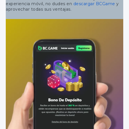
experiencia móvil, no dudes en
descargar BCGame
y
aprovechar todas sus ventajas.