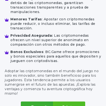
detrás de las criptomonedas, garantizan
transacciones transparentes y a prueba de
manipulaciones.
Menores Tarifas
: Apostar con criptomonedas
puede reducir, o incluso eliminar, las tarifas de
transacción.
Privacidad Asegurada:
Las criptomonedas
ofrecen un nivel superior de anonimato en
comparación con otros métodos de pago.
Bonos Exclusivos
: BC.Game ofrece promociones
y bonos especiales para aquellos que depositen y
jueguen con criptodivisas.
Adoptar las criptomonedas en el mundo del juego no
solo es innovador, sino también beneficioso para los
jugadores. Esta tendencia permite a los usuarios
sumergirse en el futuro de las apuestas. ¡Explora las
ventajas y comienza tu aventura criptográfica hoy
mismo!