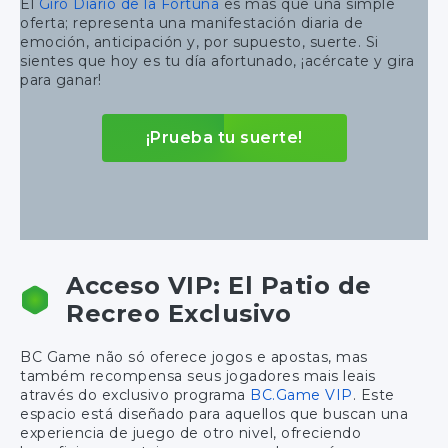
El
Giro Diario de la Fortuna
es más que una simple
oferta; representa una manifestación diaria de
emoción, anticipación y, por supuesto, suerte. Si
sientes que hoy es tu día afortunado, ¡acércate y gira
para ganar!
¡Prueba tu suerte!
Acceso VIP: El Patio de
Recreo Exclusivo
BC Game não só oferece jogos e apostas, mas
também recompensa seus jogadores mais leais
através do exclusivo programa
BC.Game VIP
. Este
espacio está diseñado para aquellos que buscan una
experiencia de juego de otro nivel, ofreciendo