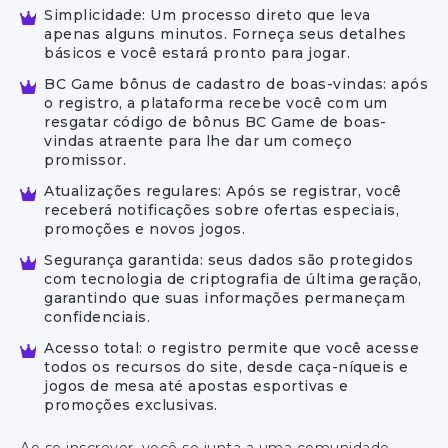
Simplicidade: Um processo direto que leva
apenas alguns minutos. Forneça seus detalhes
básicos e você estará pronto para jogar.
BC Game bônus de cadastro de boas-vindas: após
o registro, a plataforma recebe você com um
resgatar código de bônus BC Game de boas-
vindas atraente para lhe dar um começo
promissor.
Atualizações regulares: Após se registrar, você
receberá notificações sobre ofertas especiais,
promoções e novos jogos.
Segurança garantida: seus dados são protegidos
com tecnologia de criptografia de última geração,
garantindo que suas informações permaneçam
confidenciais.
Acesso total: o registro permite que você acesse
todos os recursos do site, desde caça-níqueis e
jogos de mesa até apostas esportivas e
promoções exclusivas.