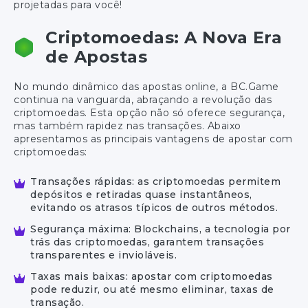
projetadas para você!
Criptomoedas: A Nova Era
de Apostas
No mundo dinâmico das apostas online, a BC.Game
continua na vanguarda, abraçando a revolução das
criptomoedas. Esta opção não só oferece segurança,
mas também rapidez nas transações. Abaixo
apresentamos as principais vantagens de apostar com
criptomoedas:
Transações rápidas: as criptomoedas permitem
depósitos e retiradas quase instantâneos,
evitando os atrasos típicos de outros métodos.
Segurança máxima: Blockchains, a tecnologia por
trás das criptomoedas, garantem transações
transparentes e invioláveis.
Taxas mais baixas: apostar com criptomoedas
pode reduzir, ou até mesmo eliminar, taxas de
transação.