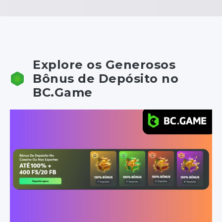
Explore os Generosos
Bônus de Depósito no
BC.Game