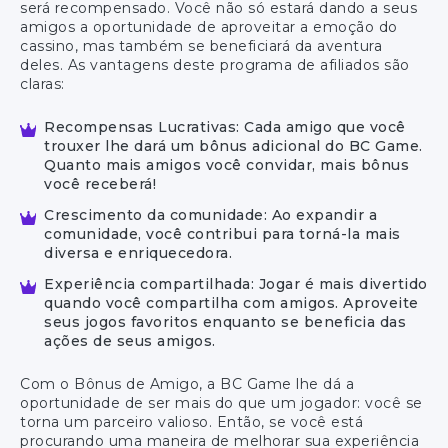
será recompensado. Você não só estará dando a seus
amigos a oportunidade de aproveitar a emoção do
cassino, mas também se beneficiará da aventura
deles. As vantagens deste programa de afiliados são
claras:
Recompensas Lucrativas: Cada amigo que você
trouxer lhe dará um bônus adicional do BC Game.
Quanto mais amigos você convidar, mais bônus
você receberá!
Crescimento da comunidade: Ao expandir a
comunidade, você contribui para torná-la mais
diversa e enriquecedora.
Experiência compartilhada: Jogar é mais divertido
quando você compartilha com amigos. Aproveite
seus jogos favoritos enquanto se beneficia das
ações de seus amigos.
Com o Bônus de Amigo, a BC Game lhe dá a
oportunidade de ser mais do que um jogador: você se
torna um parceiro valioso. Então, se você está
procurando uma maneira de melhorar sua experiência