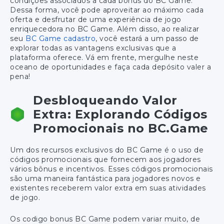
condições associados a cada bônus do BC Game.
Dessa forma, você pode aproveitar ao máximo cada
oferta e desfrutar de uma experiência de jogo
enriquecedora no BC Game. Além disso, ao realizar
seu
BC Game cadastro
, você estará a um passo de
explorar todas as vantagens exclusivas que a
plataforma oferece. Vá em frente, mergulhe neste
oceano de oportunidades e faça cada depósito valer a
pena!
Desbloqueando Valor
Extra: Explorando Códigos
Promocionais no BC.Game
Um dos recursos exclusivos do BC Game é o uso de
códigos promocionais que fornecem aos jogadores
vários bônus e incentivos. Esses códigos promocionais
são uma maneira fantástica para jogadores novos e
existentes receberem valor extra em suas atividades
de jogo.
Os codigo bonus BC Game podem variar muito, de