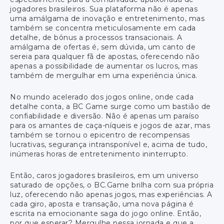
jogadores brasileiros. Sua plataforma não é apenas
uma amálgama de inovação e entretenimento, mas
também se concentra meticulosamente em cada
detalhe, de bônus a processos transacionais. A
amálgama de ofertas é, sem dúvida, um canto de
sereia para qualquer fã de apostas, oferecendo não
apenas a possibilidade de aumentar os lucros, mas
também de mergulhar em uma experiência única.
No mundo acelerado dos jogos online, onde cada
detalhe conta, a BC Game surge como um bastião de
confiabilidade e diversão. Não é apenas um paraíso
para os amantes de caça-níqueis e jogos de azar, mas
também se tornou o epicentro de recompensas
lucrativas, segurança intransponível e, acima de tudo,
inúmeras horas de entretenimento ininterrupto.
Então, caros jogadores brasileiros, em um universo
saturado de opções, o BC.Game brilha com sua própria
luz, oferecendo não apenas jogos, mas experiências. A
cada giro, aposta e transação, uma nova página é
escrita na emocionante saga do jogo online. Então,
por que esperar? Mergulhe nessa jornada e que a