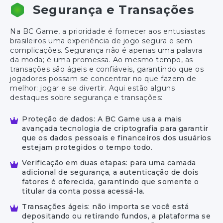
Segurança e Transações
Na BC Game, a prioridade é fornecer aos entusiastas
brasileiros uma experiência de jogo segura e sem
complicações. Segurança não é apenas uma palavra
da moda; é uma promessa. Ao mesmo tempo, as
transações são ágeis e confiáveis, garantindo que os
jogadores possam se concentrar no que fazem de
melhor: jogar e se divertir. Aqui estão alguns
destaques sobre segurança e transações:
Proteção de dados: A BC Game usa a mais
avançada tecnologia de criptografia para garantir
que os dados pessoais e financeiros dos usuários
estejam protegidos o tempo todo.
Verificação em duas etapas: para uma camada
adicional de segurança, a autenticação de dois
fatores é oferecida, garantindo que somente o
titular da conta possa acessá-la.
Transações ágeis: não importa se você está
depositando ou retirando fundos, a plataforma se