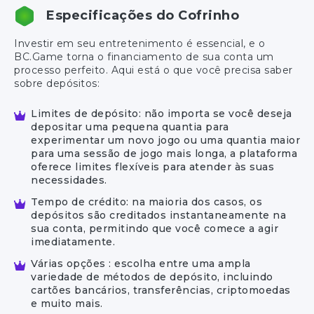
Especificações do Cofrinho
Investir em seu entretenimento é essencial, e o
BC.Game torna o financiamento de sua conta um
processo perfeito. Aqui está o que você precisa saber
sobre depósitos:
Limites de depósito: não importa se você deseja
depositar uma pequena quantia para
experimentar um novo jogo ou uma quantia maior
para uma sessão de jogo mais longa, a plataforma
oferece limites flexíveis para atender às suas
necessidades.
Tempo de crédito: na maioria dos casos, os
depósitos são creditados instantaneamente na
sua conta, permitindo que você comece a agir
imediatamente.
Várias opções : escolha entre uma ampla
variedade de métodos de depósito, incluindo
cartões bancários, transferências, criptomoedas
e muito mais.