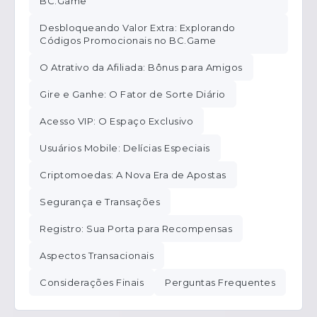
BC.Game
Desbloqueando Valor Extra: Explorando
Códigos Promocionais no BC.Game
O Atrativo da Afiliada: Bônus para Amigos
Gire e Ganhe: O Fator de Sorte Diário
Acesso VIP: O Espaço Exclusivo
Usuários Mobile: Delícias Especiais
Criptomoedas: A Nova Era de Apostas
Segurança e Transações
Registro: Sua Porta para Recompensas
Aspectos Transacionais
Considerações Finais
Perguntas Frequentes