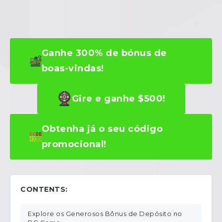
Ganhe 300% de bónus de
boas-vindas!
Gire e ganhe $500!
Obtenha já o seu código
promocional!
CONTENTS:
Explore os Generosos Bônus de Depósito no