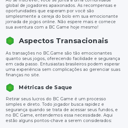
Ao se inscrever, você se junta a uma comunidade
global de jogadores apaixonados. As recompensas e
oportunidades que esperam por você são
simplesmente a cereja do bolo em sua emocionante
jornada de jogos online. Não espere mais e comece
sua aventura com a BC Game hoje mesmo!
Aspectos Transacionais
As transações no BC.Game são tão emocionantes
quanto seus jogos, oferecendo facilidade e segurança
em cada passo. Entusiastas brasileiros podem esperar
uma experiência sem complicações ao gerenciar suas
finanças no site.
Métricas de Saque
Retirar seus lucros do BC Game é um processo
simples e direto. Todo jogador busca rapidez e
segurança quando se trata de acessar seus fundos, e
no BC Game, entendemos essa necessidade. Aqui
estão alguns pontos-chave a serem considerados: