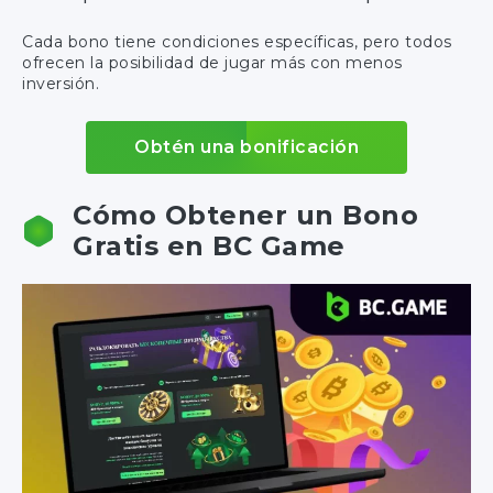
Cada bono tiene condiciones específicas, pero todos
ofrecen la posibilidad de jugar más con menos
inversión.
Obtén una bonificación
Cómo Obtener un Bono
Gratis en BC Game