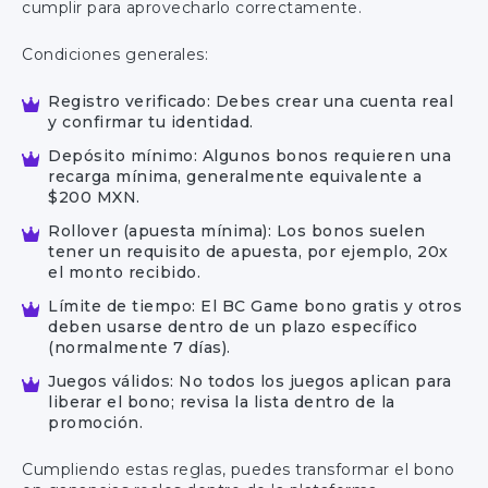
cumplir para aprovecharlo correctamente.
Condiciones generales:
Registro verificado: Debes crear una cuenta real
y confirmar tu identidad.
Depósito mínimo: Algunos bonos requieren una
recarga mínima, generalmente equivalente a
$200 MXN.
Rollover (apuesta mínima): Los bonos suelen
tener un requisito de apuesta, por ejemplo, 20x
el monto recibido.
Límite de tiempo: El BC Game bono gratis y otros
deben usarse dentro de un plazo específico
(normalmente 7 días).
Juegos válidos: No todos los juegos aplican para
liberar el bono; revisa la lista dentro de la
promoción.
Cumpliendo estas reglas, puedes transformar el bono