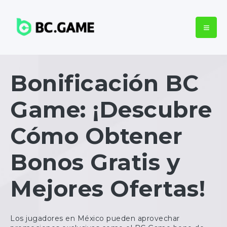
Bonificación BC
Game: ¡Descubre
Cómo Obtener
Bonos Gratis y
Mejores Ofertas!
Los jugadores en México pueden aprovechar