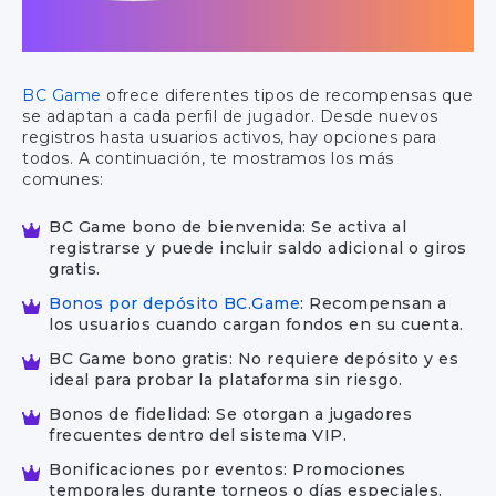
BC Game
ofrece diferentes tipos de recompensas que
se adaptan a cada perfil de jugador. Desde nuevos
registros hasta usuarios activos, hay opciones para
todos. A continuación, te mostramos los más
comunes:
BC Game bono de bienvenida: Se activa al
registrarse y puede incluir saldo adicional o giros
gratis.
Bonos por depósito BC.Game
: Recompensan a
los usuarios cuando cargan fondos en su cuenta.
BC Game bono gratis: No requiere depósito y es
ideal para probar la plataforma sin riesgo.
Bonos de fidelidad: Se otorgan a jugadores
frecuentes dentro del sistema VIP.
Bonificaciones por eventos: Promociones
temporales durante torneos o días especiales.