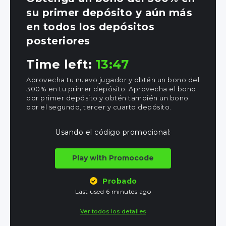
su primer depósito y aún más
en todos los depósitos
posteriores
Time left:
13:47
Aprovecha tu nuevo jugador y obtén un bono del
300% en tu primer depósito. Aprovecha el bono
por primer depósito y obtén también un bono
por el segundo, tercer y cuarto depósito.
Usando el código promocional:
Play with Promocode
Probado
Last used 6 minutes ago
Ver todos los detalles