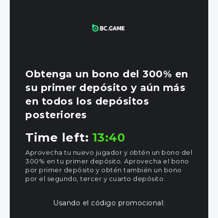
Obtenga un bono del 300% en
su primer depósito y aún más
en todos los depósitos
posteriores
Time left:
13:39
Aprovecha tu nuevo jugador y obtén un bono del
300% en tu primer depósito. Aprovecha el bono
por primer depósito y obtén también un bono
por el segundo, tercer y cuarto depósito.
Usando el código promocional: