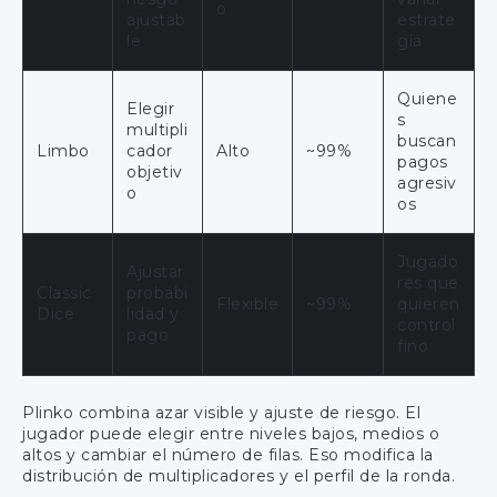
o
ajustab
estrate
le
gia
Quiene
Elegir
s
multipli
buscan
Limbo
cador
Alto
~99%
pagos
objetiv
agresiv
o
os
Jugado
Ajustar
res que
Classic
probabi
Flexible
~99%
quieren
Dice
lidad y
control
pago
fino
Plinko combina azar visible y ajuste de riesgo. El
jugador puede elegir entre niveles bajos, medios o
altos y cambiar el número de filas. Eso modifica la
distribución de multiplicadores y el perfil de la ronda.