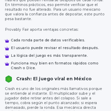
hashes que pueden revisarse después de cada ronda.
En términos prácticos, eso permite verificar que el
resultado no fue alterado. Para un usuario mexicano
que valora la confianza antes de depositar, este punto
pesa bastante.
Provably Fair aporta ventajas concretas:
Cada ronda parte de datos verificables.
El usuario puede revisar el resultado después.
La lógica del juego es más transparente.
Funciona muy bien en formatos rápidos como
Crash o Dice.
Crash: El juego viral en México
Crash es uno de los originales más llamativos porque
se entiende al instante. El multiplicador sube y el
jugador debe retirar antes del colapso. Si sale a
tiempo, cobra según el punto alcanzado; si espera
demasiado, pierde la ronda. Esa mecánica directa