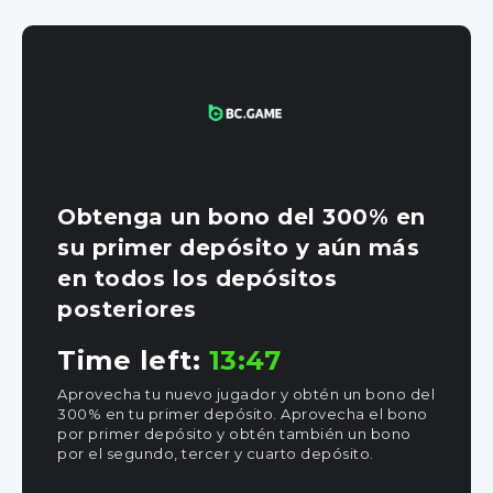
Obtenga un bono del 300% en
su primer depósito y aún más
en todos los depósitos
posteriores
Time left:
13:47
Aprovecha tu nuevo jugador y obtén un bono del
300% en tu primer depósito. Aprovecha el bono
por primer depósito y obtén también un bono
por el segundo, tercer y cuarto depósito.