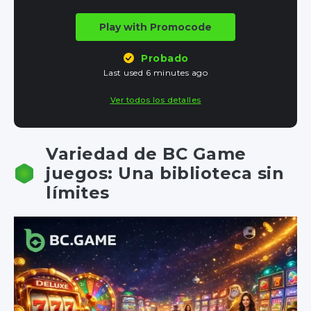
Play with Promocode
Probado
Last used 6 minutes ago
Ver todos los detalles
Variedad de BC Game
juegos: Una biblioteca sin
límites