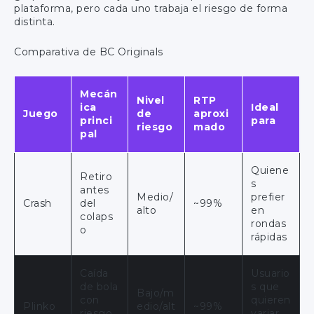
plataforma, pero cada uno trabaja el riesgo de forma
distinta.
Comparativa de BC Originals
Mecán
Nivel
RTP
ica
Ideal
Juego
de
aproxi
princi
para
riesgo
mado
pal
Quiene
Retiro
s
antes
Medio/
prefier
Crash
del
~99%
alto
en
colaps
rondas
o
rápidas
Caída
Usuario
de bola
s que
Bajo/m
con
quieren
Plinko
edio/alt
~99%
riesgo
variar