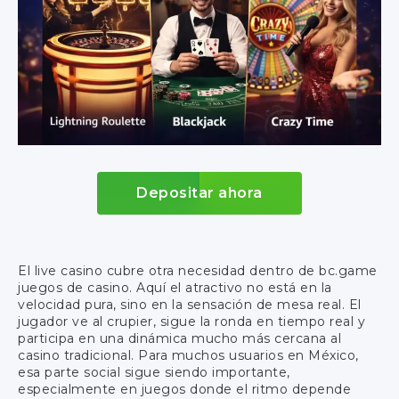
Depositar ahora
El live casino cubre otra necesidad dentro de bc.game
juegos de casino. Aquí el atractivo no está en la
velocidad pura, sino en la sensación de mesa real. El
jugador ve al crupier, sigue la ronda en tiempo real y
participa en una dinámica mucho más cercana al
casino tradicional. Para muchos usuarios en México,
esa parte social sigue siendo importante,
especialmente en juegos donde el ritmo depende