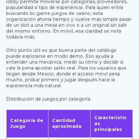
lobby permite moverse por categorías, proveedores,
popularidad o tipo de experiencia. Para quien entra
buscando bc.game juegos de casino, esta
organización ahorra tiempo y vuelve más simple pasar
de un slot a una mesa en vivo o a un original sin salir
del mismo entorno. En móvil, esa claridad se nota
todavía más.
Otro punto útil es que buena parte del catálogo
puede explorarse en modo demo. Eso ayuda a
entender una mecánica, medir su ritmo y decidir si
vale la pena apostar saldo real. Para los usuarios que
llegan desde México, donde el acceso móvil pesa
mucho, probar primero y jugar después hace la
experiencia más natural.
Distribución de juegos por categoría
Característic
Categoría de
Cantidad
as
Juego
aproximada
principales