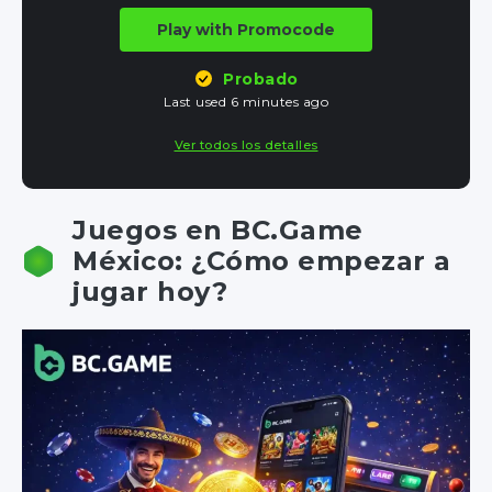
Play with Promocode
Probado
Last used 6 minutes ago
Ver todos los detalles
Juegos en BC.Game
México: ¿Cómo empezar a
jugar hoy?