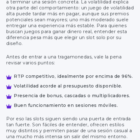
a terminar una sesión concreta. La volatilidad explica
otra parte del comportamiento: un juego de volatilidad
alta puede tardar más en pagar, aunque sus premios
potenciales sean mayores; uno más moderado suele
entregar una experiencia más estable. Para quienes
buscan juegos para ganar dinero real, entender esta
diferencia pesa más que elegir un slot solo por su
diseño.
Antes de entrar a una tragamonedas, vale la pena
revisar varios puntos:
RTP competitivo, idealmente por encima de 96%.
Volatilidad acorde al presupuesto disponible.
Presencia de bonus, cascadas o multiplicadores.
Buen funcionamiento en sesiones móviles.
Por eso las slots siguen siendo una puerta de entrada
tan fuerte. Son fáciles de entender, ofrecen estilos
muy distintos y permiten pasar de una sesión casual a
una mucho más intensa sin salir del mismo entorno.