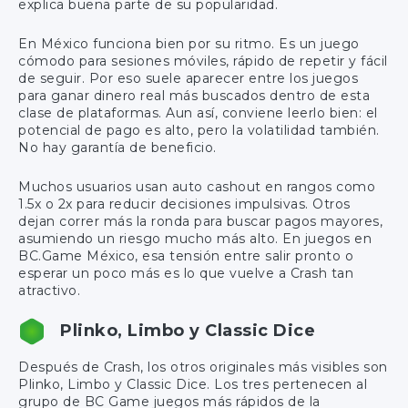
explica buena parte de su popularidad.
En México funciona bien por su ritmo. Es un juego
cómodo para sesiones móviles, rápido de repetir y fácil
de seguir. Por eso suele aparecer entre los juegos
para ganar dinero real más buscados dentro de esta
clase de plataformas. Aun así, conviene leerlo bien: el
potencial de pago es alto, pero la volatilidad también.
No hay garantía de beneficio.
Muchos usuarios usan auto cashout en rangos como
1.5x o 2x para reducir decisiones impulsivas. Otros
dejan correr más la ronda para buscar pagos mayores,
asumiendo un riesgo mucho más alto. En juegos en
BC.Game México, esa tensión entre salir pronto o
esperar un poco más es lo que vuelve a Crash tan
atractivo.
Plinko, Limbo y Classic Dice
Después de Crash, los otros originales más visibles son
Plinko, Limbo y Classic Dice. Los tres pertenecen al
grupo de BC Game juegos más rápidos de la