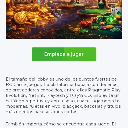
Empieza a jugar
El tamaño del lobby es uno de los puntos fuertes de
BC Game juegos. La plataforma trabaja con decenas
de proveedores conocidos, entre ellos Pragmatic Play,
Evolution, NetEnt, Playtech y Play’n GO. Eso evita un
catálogo repetitivo y abre espacio para tragamonedas
modernas, ruletas en vivo, blackjack, baccarat y títulos
más directos para sesiones cortas.
También importa cómo se encuentra cada juego. El