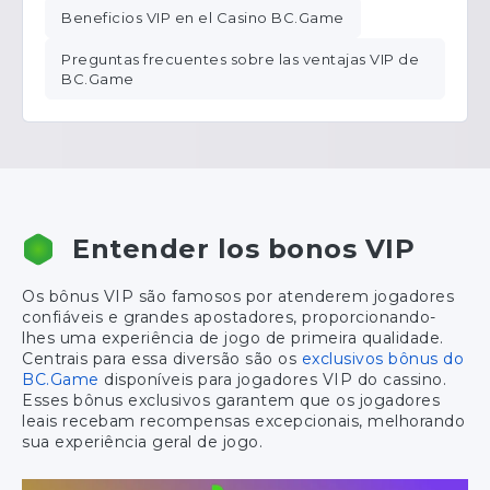
Beneficios VIP en el Casino BC.Game
Preguntas frecuentes sobre las ventajas VIP de
BC.Game
Entender los bonos VIP
Os bônus VIP são famosos por atenderem jogadores
confiáveis e grandes apostadores, proporcionando-
lhes uma experiência de jogo de primeira qualidade.
Centrais para essa diversão são os
exclusivos bônus do
BC.Game
disponíveis para jogadores VIP do cassino.
Esses bônus exclusivos garantem que os jogadores
leais recebam recompensas excepcionais, melhorando
sua experiência geral de jogo.