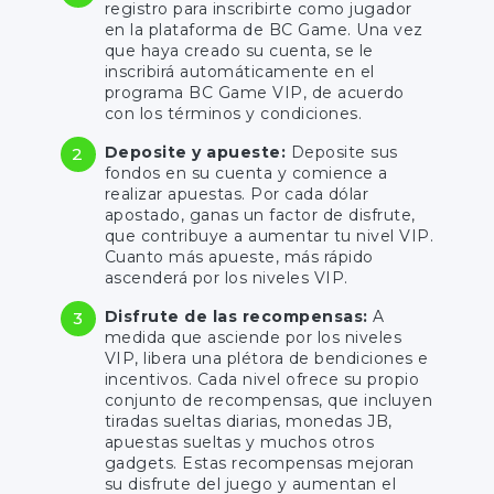
registro para inscribirte como jugador
en la plataforma de BC Game. Una vez
que haya creado su cuenta, se le
inscribirá automáticamente en el
programa BC Game VIP, de acuerdo
con los términos y condiciones.
Deposite y apueste:
Deposite sus
fondos en su cuenta y comience a
realizar apuestas. Por cada dólar
apostado, ganas un factor de disfrute,
que contribuye a aumentar tu nivel VIP.
Cuanto más apueste, más rápido
ascenderá por los niveles VIP.
Disfrute de las recompensas:
A
medida que asciende por los niveles
VIP, libera una plétora de bendiciones e
incentivos. Cada nivel ofrece su propio
conjunto de recompensas, que incluyen
tiradas sueltas diarias, monedas JB,
apuestas sueltas y muchos otros
gadgets. Estas recompensas mejoran
su disfrute del juego y aumentan el