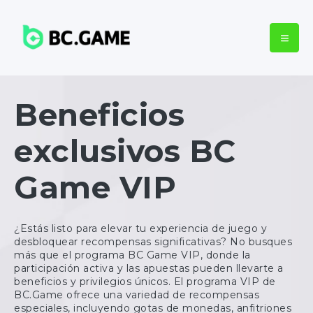
Beneficios
exclusivos BC
Game VIP
¿Estás listo para elevar tu experiencia de juego y
desbloquear recompensas significativas? No busques
más que el programa BC Game VIP, donde la
participación activa y las apuestas pueden llevarte a
beneficios y privilegios únicos. El programa VIP de
BC.Game ofrece una variedad de recompensas
especiales, incluyendo gotas de monedas, anfitriones