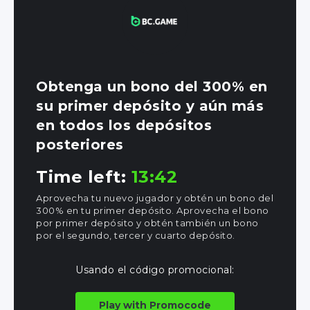
Obtenga un bono del 300% en
su primer depósito y aún más
en todos los depósitos
posteriores
Time left:
13:41
Aprovecha tu nuevo jugador y obtén un bono del
300% en tu primer depósito. Aprovecha el bono
por primer depósito y obtén también un bono
por el segundo, tercer y cuarto depósito.
Usando el código promocional:
Play with Promocode