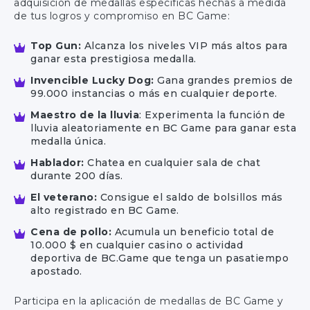
adquisición de medallas específicas hechas a medida
de tus logros y compromiso en BC Game:
Top Gun:
Alcanza los niveles VIP más altos para
ganar esta prestigiosa medalla.
Invencible Lucky Dog:
Gana grandes premios de
99.000 instancias o más en cualquier deporte.
Maestro de la lluvia
: Experimenta la función de
lluvia aleatoriamente en BC Game para ganar esta
medalla única.
Hablador:
Chatea en cualquier sala de chat
durante 200 días.
El veterano:
Consigue el saldo de bolsillos más
alto registrado en BC Game.
Cena de pollo:
Acumula un beneficio total de
10.000 $ en cualquier casino o actividad
deportiva de BC.Game que tenga un pasatiempo
apostado.
Participa en la aplicación de medallas de BC Game y