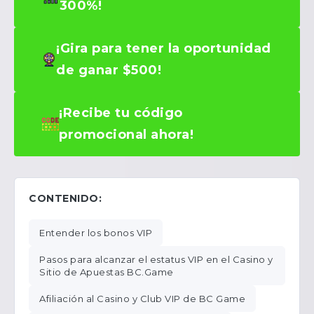
300%!
¡Gira para tener la oportunidad
de ganar $500!
¡Recibe tu código
promocional ahora!
CONTENIDO:
Entender los bonos VIP
Pasos para alcanzar el estatus VIP en el Casino y
Sitio de Apuestas BC.Game
Afiliación al Casino y Club VIP de BC Game