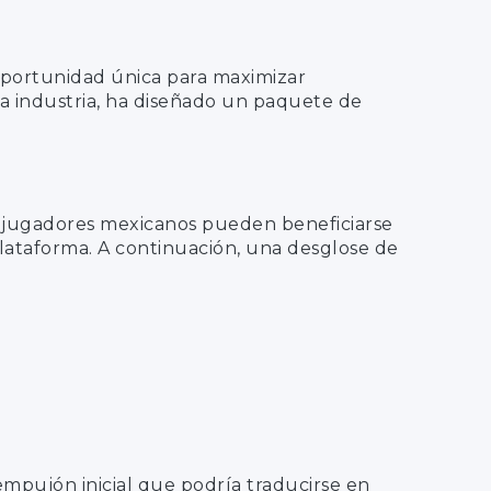
portunidad única para maximizar
a industria, ha diseñado un paquete de
os jugadores mexicanos pueden beneficiarse
plataforma. A continuación, una desglose de
mpujón inicial que podría traducirse en