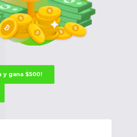
a y gana $500!