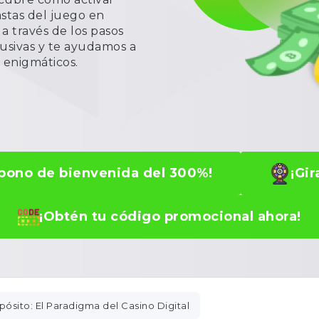
stas del juego en
a través de los pasos
lusivas y te ayudamos a
 enigmáticos.
bono de bienvenida del 300%!
¡Gir
¡Obtén tu código promocional ahora!
sito: El Paradigma del Casino Digital