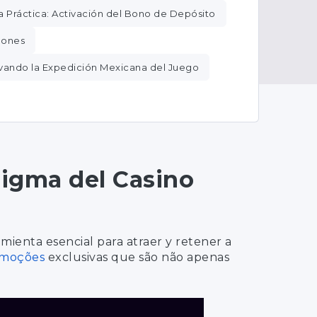
a Práctica: Activación del Bono de Depósito
hones
evando la Expedición Mexicana del Juego
digma del Casino
mienta esencial para atraer y retener a
omoções
exclusivas que são não apenas