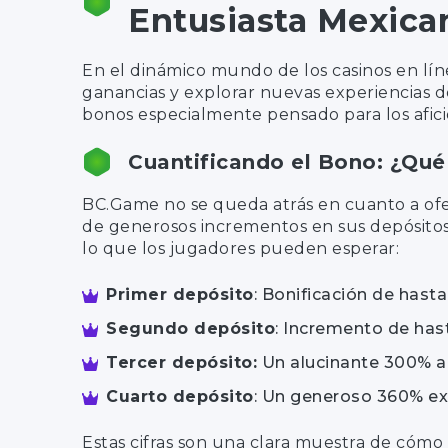
Entusiasta Mexica
En el dinámico mundo de los casinos en lín
ganancias y explorar nuevas experiencias 
bonos especialmente pensado para los afic
Cuantificando el Bono: ¿Qué
BC.Game no se queda atrás en cuanto a ofer
de generosos incrementos en sus depósitos 
lo que los jugadores pueden esperar:
Primer depósito
: Bonificación de hasta
Segundo depósito
: Incremento de has
Tercer depósito:
Un alucinante 300% ad
Cuarto depósito
: Un generoso 360% ex
Estas cifras son una clara muestra de cómo